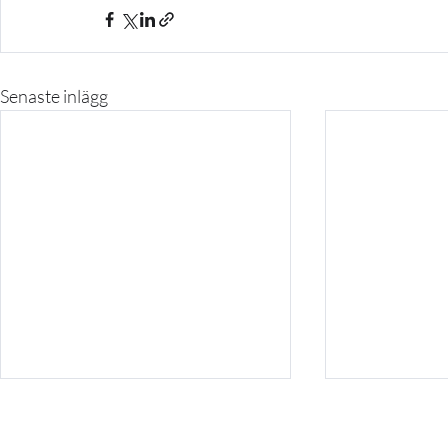
Senaste inlägg
Fortsatt starkt stöd för
nyföretagare i norra