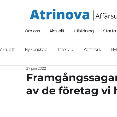
Om oss
Aktuellt
Utbildning
Starta
Aktuellt
Ny kunskap
Intervju
Partners
Ny
29 juni 2022
Företagsintervju
Oskarsgalan 2022
Nyföre
Framgångssagan f
av de företag vi 
Finansiering
Evenemang