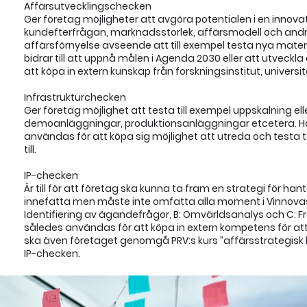
Affärsutvecklingschecken
Ger företag möjligheter att avgöra potentialen i en innova
kundefterfrågan, marknadsstorlek, affärsmodell och and
affärsförnyelse avseende att till exempel testa nya mater
bidrar till att uppnå målen i Agenda 2030 eller att utveck
att köpa in extern kunskap från forskningsinstitut, universit
Infrastrukturchecken
Ger företag möjlighet att testa till exempel uppskalning elle
demoanläggningar, produktionsanläggningar etcetera. Här
användas för att köpa sig möjlighet att utreda och testa
till.
IP-checken
Är till för att företag ska kunna ta fram en strategi för ha
innefatta men måste inte omfatta alla moment i Vinnovas
Identifiering av ägandefrågor, B: Omvärldsanalys och C:
således användas för att köpa in extern kompetens för att u
ska även företaget genomgå PRV:s kurs ”affärsstrategisk h
IP-checken.