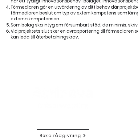
har ett tydligt innovationsbehov i bolaget. Innovationsbeho
Förmedlaren gör en utvärdering av ditt behov där projektb
förmedlaren beslut om typ av extern kompetens som lämp
externa kompetensen.
Som bolag ska intyg om försumbart stöd, de minimis, skri
Vid projektets slut sker en avrapportering till förmedlaren 
kan leda till återbetalningskrav.
Atrino
572
Boka rådgivning