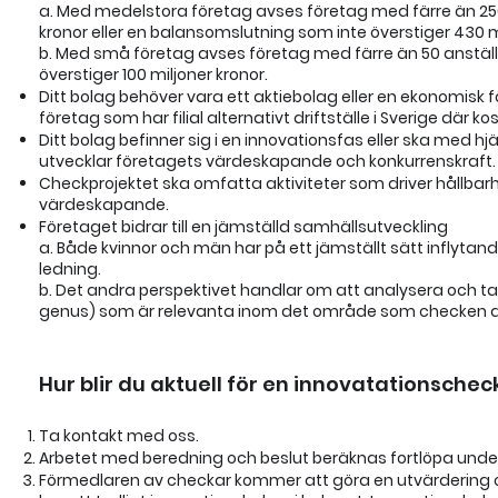
a. Med medelstora företag avses företag med färre än 250
kronor eller en balansomslutning som inte överstiger 430 mi
b. Med små företag avses företag med färre än 50 anstäl
överstiger 100 miljoner kronor.
Ditt bolag behöver vara ett aktiebolag eller en ekonomisk f
företag som har filial alternativt driftställe i Sverige där k
Ditt bolag befinner sig i en innovationsfas eller ska med 
utvecklar företagets värdeskapande och konkurrenskraft.
Checkprojektet ska omfatta aktiviteter som driver hållba
värdeskapande.
Företaget bidrar till en jämställd samhällsutveckling
a. Både kvinnor och män har på ett jämställt sätt inflytan
ledning.
b. Det andra perspektivet handlar om att analysera och ta s
genus) som är relevanta inom det område som checken 
Hur blir du aktuell för en innovatationschec
Ta kontakt med oss.
Arbetet med beredning och beslut beräknas fortlöpa under 
Förmedlaren av checkar kommer att göra en utvärdering om 