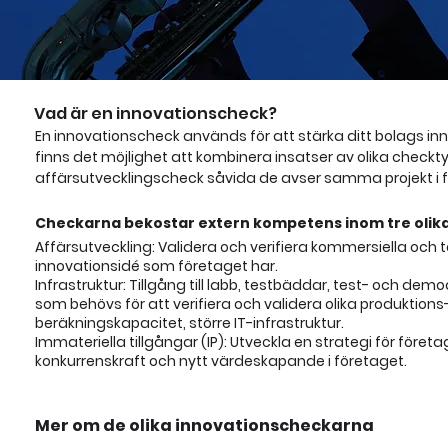
Vad är en innovationscheck?
En innovationscheck används för att stärka ditt bolags i
finns det möjlighet att kombinera insatser av olika checktyp
affärsutvecklingscheck såvida de avser samma projekt i 
Checkarna bekostar extern kompetens inom tre oli
Affärsutveckling: Validera och verifiera kommersiella och 
innovationsidé som företaget har.
Infrastruktur: Tillgång till labb, testbäddar, test- och d
som behövs för att verifiera och validera olika produktions
beräkningskapacitet, större IT-infrastruktur.
Immateriella tillgångar (IP): Utveckla en strategi för före
konkurrenskraft och nytt värdeskapande i företaget.
Mer om de olika innovationscheckarna