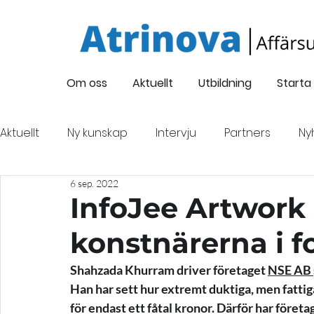
Om oss
Aktuellt
Utbildning
Starta
Aktuellt
Ny kunskap
Intervju
Partners
Ny
6 sep. 2022
Företagsintervju
Oskarsgalan 2022
Nyföre
InfoJee Artwork 
konstnärerna i f
Finansiering
Evenemang
Shahzada Khurram driver företaget 
NSE AB
Han har sett hur extremt duktiga, men fattiga
för endast ett fåtal kronor. Därför har föret