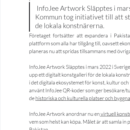
 InfoJee Artwork Släpptes i mars 2022 i Sverige där Mönsterås 
Kommun tog initiativet till att st
de lokala konstnärerna.
Företaget fortsätter att expandera i Pakistan
plattform som alla har tillgång till, oavsett e
planeras nu att spridas tillsammans med övriga d
InfoJee Artwork Släpptes i mars 2022 i Sverige 
upp ett digitalt konstgalleri för de lokala ko
i det digitala ekosystemet för konst, kultur o
använt InfoJee QR-koder som ger besökare/turi
de 
historiska och kulturella platser och bygg
InfoJee Artwork anordnar nu en
 virtuell konst
vem som helst kan köpa. Målet är att samla in
Pakistan.