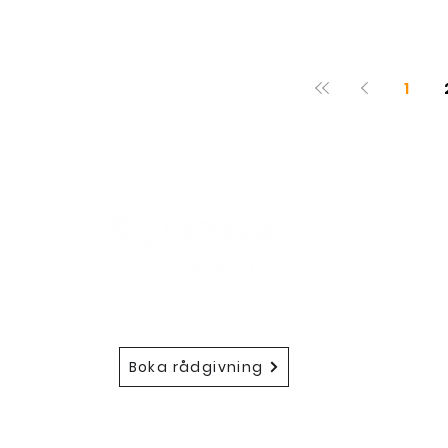
1
Atrino
572
Boka rådgivning
in