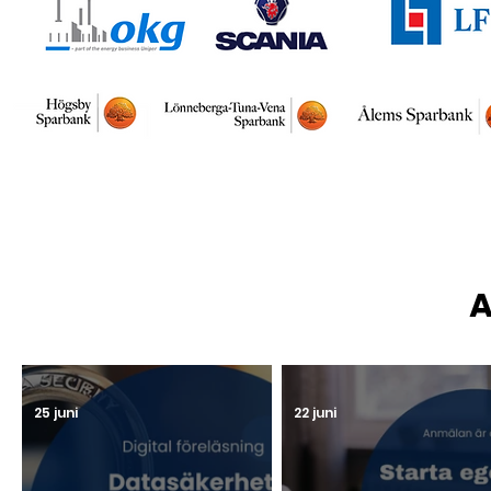
A
25 juni
22 juni