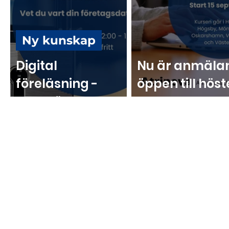
Ny kunskap
Digital
Nu är anmäla
föreläsning -
öppen till hös
Datasäkerhet
starta eget-k