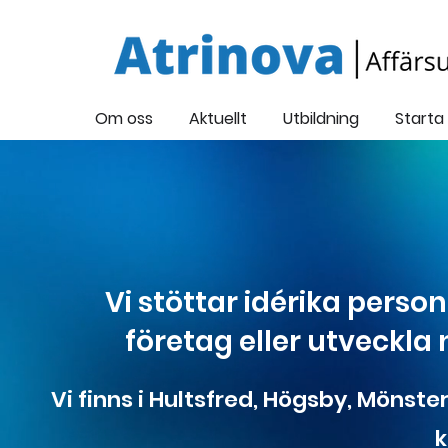
Om oss
Aktuellt
Utbildning
Starta
Vi stöttar idérika perso
företag eller utveckla 
Vi finns i Hultsfred, Högsby, Möns