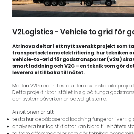
V2Logistics - Vehicle to grid för
Atrinova deltar i ett nytt svenskt projekt som t
transportsektorns elektrifiering: hur tekniken o
Vehicle-to-Grid för godstransporter (V2G) ska 
smart laddning och V2G – en teknik som gör det
leverera el tillbaka till nätet.
Medan V2G redan testas i flera svenska pilotprojekt
Detta projekt riktar istället in sig på tunga godstra
och systempåverkan är betydligt större.
Ambitionen är att:
testa hur depåbaserad laddning fungerar i verklig d
analysera hur logistikflottor kan bidra till elnätets sta
ta fram affärsmodeller som gör tekniken ekonomiskt