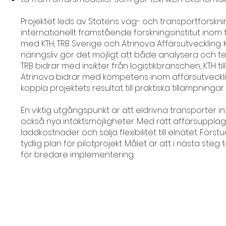
Projektet leds av Statens väg- och transportforskni
internationellt framstående forskningsinstitut ino
med KTH, TRB Sverige och Atrinova Affärsutveckling
näringsliv gör det möjligt att både analysera och te
TRB bidrar med insikter från logistikbranschen, KTH 
Atrinova bidrar med kompetens inom affärsutveckl
koppla projektets resultat till praktiska tillämpninga
En viktig utgångspunkt är att eldrivna transporter 
också nya intäktsmöjligheter. Med rätt affärsupplä
laddkostnader och sälja flexibilitet till elnätet. För
tydlig plan för pilotprojekt. Målet är att i nästa steg
för bredare implementering.