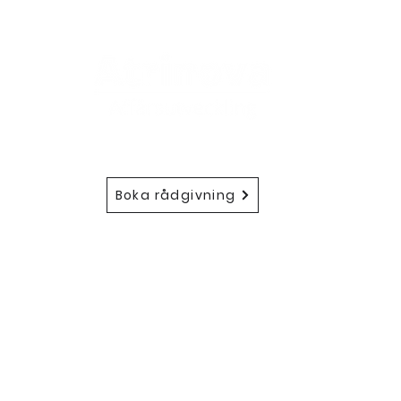
Atrino
572
Boka rådgivning
in