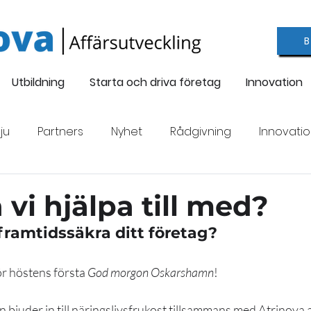
Utbildning
Starta och driva företag
Innovation
ju
Partners
Nyhet
Rådgivning
Innovati
galan 2022
Nyföretagande
Utbildning
Ledig
vi hjälpa till med?
tt framtidssäkra ditt företag?
g
ör höstens första 
God morgon Oskarshamn
! 
uder in till näringslivsfrukost tillsammans med Atrinova a