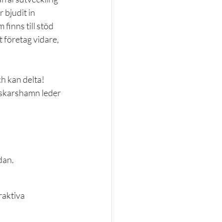
 bjudit in 
finns till stöd 
t företag vidare, 
 kan delta! 
skarshamn leder 
dan.
aktiva 