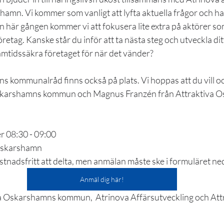
amn. Vi kommer som vanligt att lyfta aktuella frågor och har
här gången kommer vi att fokusera lite extra på aktörer som 
retag. Kanske står du inför att ta nästa steg och utveckla dit
amtidssäkra företaget för när det vänder?  
ommunalråd finns också på plats. Vi hoppas att du vill och
skarshamns kommun och Magnus Franzén från Attraktiva O
.
ktober 08:30 - 09:00
um i Oskarshamn
r kostnadsfritt att delta, men anmälan måste ske i formuläret ne
Anmäl dig här!
å Oskarshamns kommun,  Atrinova Affärsutveckling och Attr