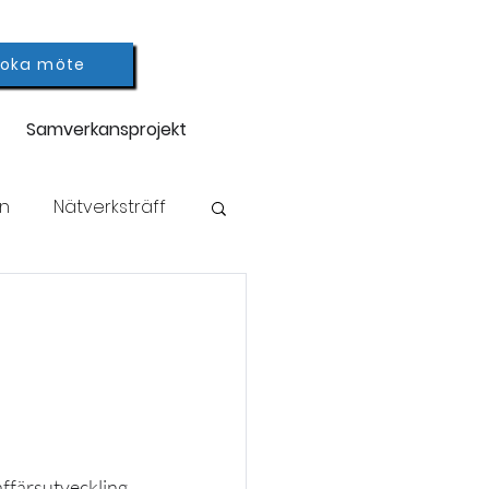
Boka möte
Samverkansprojekt
on
Nätverksträff
a jobb
ffärsutveckling 