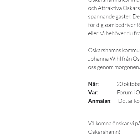
och Attraktiva Oskarsh
spännande gäster. Den 
för dig som bedriver fö
eller så behöver du fr
Oskarshamns kommuns k
Johanna Wihl från O
oss genom morgonen
När
:                   20 o
Var
:                    For
Anmälan
:       Det ä
Välkomna önskar vi p
Oskarshamn!