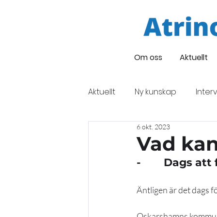
Om oss
Aktuellt
Aktuellt
Ny kunskap
Interv
6 okt. 2023
Företagsintervju
Oskars
Vad kan 
-        Dags a
Finansiering
Eveneman
Äntligen är det dags f
Oskarshamns kommun bj