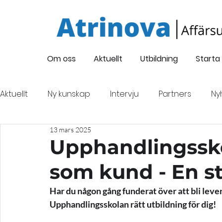
Om oss
Aktuellt
Utbildning
Starta
Aktuellt
Ny kunskap
Intervju
Partners
Ny
13 mars 2025
Företagsintervju
Oskarsgalan 2022
Nyföre
Upphandlingss
som kund - En st
Finansiering
Evenemang
Har du någon gång funderat över att bli levera
Upphandlingsskolan rätt utbildning för dig!