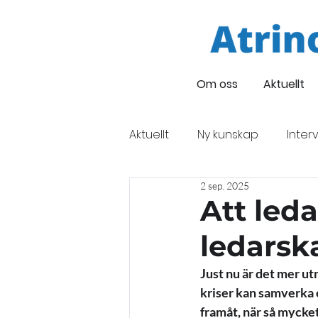
Om oss
Aktuellt
Aktuellt
Ny kunskap
Interv
2 sep. 2025
Företagsintervju
Oskars
Att leda
ledarsk
Finansiering
Eveneman
Just nu är det mer u
kriser kan samverka o
framåt, när så mycket