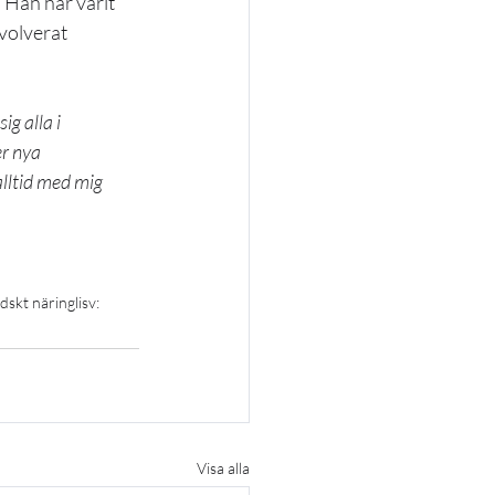
 Han har varit 
volverat 
g alla i 
r nya 
alltid med mig 
skt näringlisv: 
Visa alla