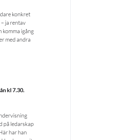
dare konkret 
– ja rentav 
an komma igång 
ter med andra 
n kl 7.30.
ndervisning 
d på ledarskap 
Här har han 