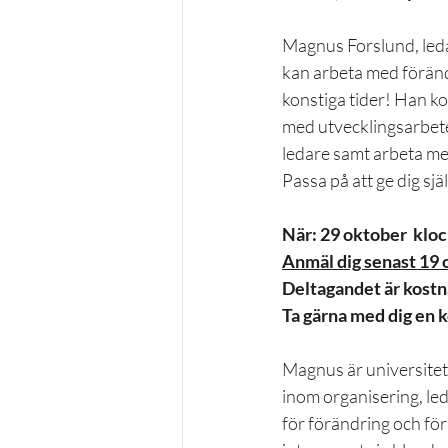
Magnus Forslund, led
kan arbeta med föränd
konstiga tider! Han k
med utvecklingsarbete
ledare samt arbeta med
Passa på att ge dig sj
När: 29 oktober  kloc
Anmäl dig senast 19 
Deltagandet är kostna
Ta gärna med dig en k
Magnus är universitet
inom organisering, le
för förändring och fö