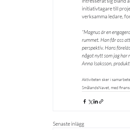
intresserat sig bland 
initiativtagare till p
verksamma ledare, for
”Magnus är en engagerad 
rummet. Han får oss att
perspektiv. Hans föreläs
något nytt som jag har n
Anna Isaksson, produkt
Aktiviteten sker i samarbet
SmålandsNavet, med finansie
Senaste inlägg