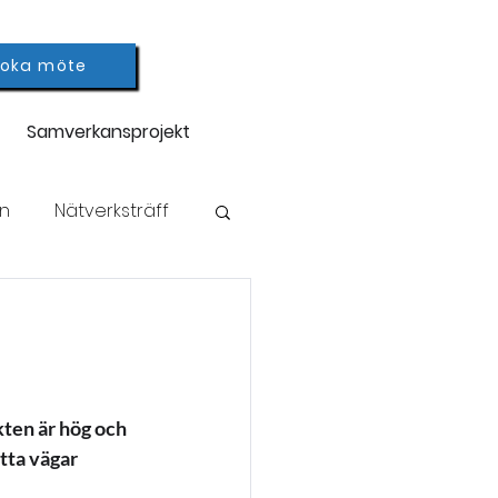
Boka möte
Samverkansprojekt
on
Nätverksträff
a jobb
ten är hög och 
tta vägar 