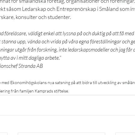
annat för småländska företag, organisationer och föreningar.
rojekt såsom Ledarskap och Entreprenörskap i Småland som in
skare, konsulter och studenter. 
föreläsare, väldigt enkel att lyssna på och duktig på att få med si
 stanna upp, vända och vrida på våra egna föreställningar och ge
ningar utgår från forskning, inte ledarskapsmodeller och jag får 
ytta av i mitt dagliga arbete.”
ionschef Stranda AB
e med Ekonomihögskolans nya satsning på att bidra till utveckling av småländ
ring från familjen Kamprads stiftelse.