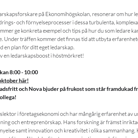
arskapsforskare på Ekonomihögskolan, resonerar om hur le
rings- och förnyelseprocesser i dessa turbulenta, komplexa 
ommer ge konkreta exempel och tips på hur du som ledare k
. Under träffen kommer det finnas tid att utbyta erfarenhe
 en plan för ditt eget ledarskap. 
älv en ledarskapsboost i höstmörkret!
kan 8:00 - 10:00
oktober här!
dsfritt och Nova bjuder på frukost som står framdukad frå
ollega!
slektor i företagsekonomi och har mångårig erfarenhet av u
dning och entreprenörskap. Hans forskning är främst inrikta
rnyelse samt innovation och kreativitet i olika sammanhang. 