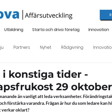
Utbildning
Starta och driva företag
Innovation
ju
Partners
Nyhet
Rådgivning
Innovati
galan 2022
Nyföretagande
Utbildning
Ledig
 i konstiga tider -
apsfrukost 29 oktober
g
tmanande än vanligt att leda verksamheter. Förändringstak
ch förstärka varandra. Frågan är hur du som ledare kan hi
 verkar oklart?