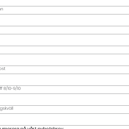
mn
ost
ff 8/10-9/10
gskväll
umerera på vårt nyhetsbrev