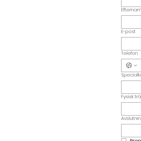
Efterna
E-post
Telefon
Specialk
Fysisk trä
Avslutnin
Pren