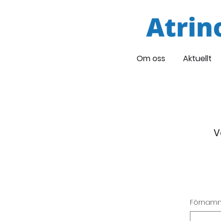
Om oss
Aktuellt
V
Förnam