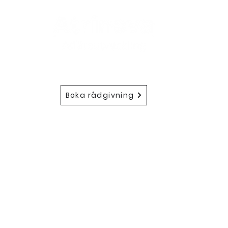
Atrino
572
Boka rådgivning
in